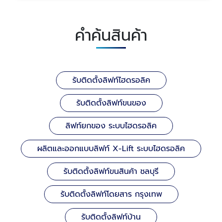
คำค้นสินค้า
รับติดตั้งลิฟท์ไฮดรอลิค
รับติดตั้งลิฟท์ขนของ
ลิฟท์ยกของ ระบบไฮดรอลิค
ผลิตและออกแบบลิฟท์ X-Lift ระบบไฮดรอลิค
รับติดตั้งลิฟท์ขนสินค้า ชลบุรี
รับติดตั้งลิฟท์โดยสาร กรุงเทพ
รับติดตั้งลิฟท์บ้าน