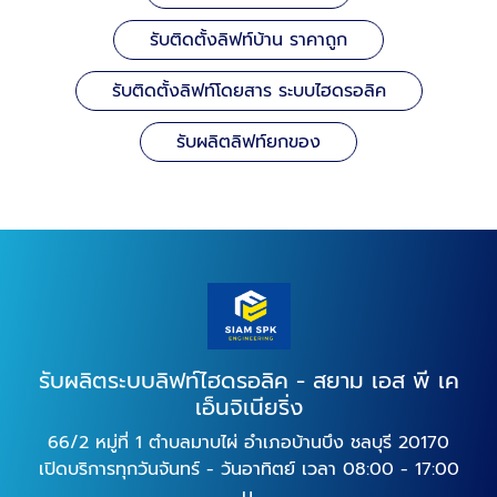
รับติดตั้งลิฟท์บ้าน ราคาถูก
รับติดตั้งลิฟท์โดยสาร ระบบไฮดรอลิค
รับผลิตลิฟท์ยกของ
รับผลิตระบบลิฟท์ไฮดรอลิค - สยาม เอส พี เค
เอ็นจิเนียริ่ง
66/2 หมู่ที่ 1 ตำบลมาบไผ่ อำเภอบ้านบึง ชลบุรี 20170
เปิดบริการทุกวันจันทร์ - วันอาทิตย์ เวลา 08:00 - 17:00
น.