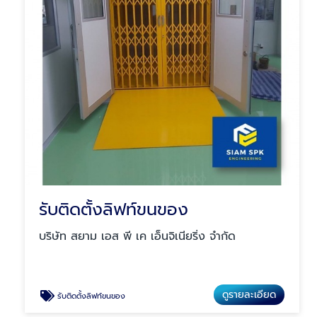
รับติดตั้งลิฟท์ขนของ
บริษัท สยาม เอส พี เค เอ็นจิเนียริ่ง จำกัด
ดูรายละเอียด
รับติดตั้งลิฟท์ขนของ