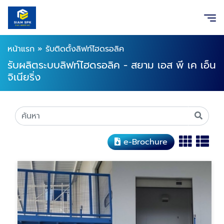
หน้าแรก
»
รับติดตั้งลิฟท์ไฮดรอลิค
รับผลิตระบบลิฟท์ไฮดรอลิค - สยาม เอส พี เค เอ็น
จิเนียริ่ง
e-Brochure